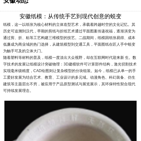
安徽动态
安徽纸模：从传统手艺到现代创意的蜕变
纸模
，这一以纸张为核心材料的立体造型艺术，承载着跨越时空的文化记忆。其
历史可追溯到汉代，早期的剪纸与折纸艺术通过平面图案传递祝福，逐渐演变为
通过剪、折、粘等工艺构建三维模型的技艺。二战期间，纸模因纸张易得、成本
低廉成为商业域的热门选择，从建筑模型到交通工具，平面图纸在匠人手中蜕变
为触手可及的立体大门。
随着塑料等材料的普及，纸模一度淡出大众视野，却在互联网时代迎来新 生。数
字技术的发展让纸模设计突破物理：3D建模软件可计算部件结构，激光切割技术
实现毫米级精度，CAD绘图则让复杂模型的分块组装。如今，纸模已从单一的手
工爱好发展为结合艺术、教育、工业设计的多元域。动漫角色、科幻装备、仿生
建筑等主题层出不穷，被应用于产品原型测试与展览展示，其环保特性契合现代
可持续发展理念。